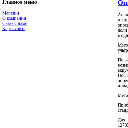
Главное меню
Оп
Магазин
Анал
О компании
в пи
Связь с нами
опре
Карта сайта
доли
в од
Мет
ульт
По ж
воз
акку
Посл
опре
пива
Мето
Приб
стан
Для
1278