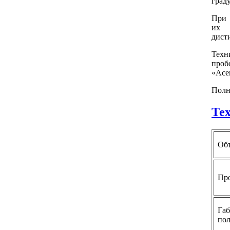
град
При
их а
дист
Тех
про
«Асе
Полн
Те
Объ
Про
Га
по