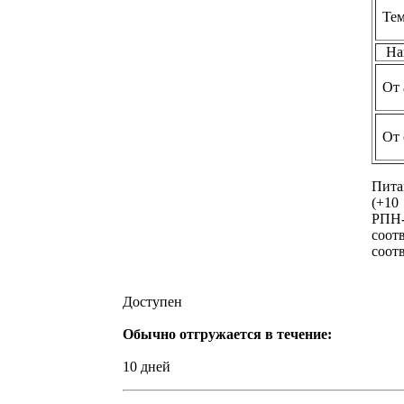
Тем
Нап
От 
От 
Пита
(+10
РПН-
соот
соот
Доступен
Обычно отгружается в течение:
10 дней