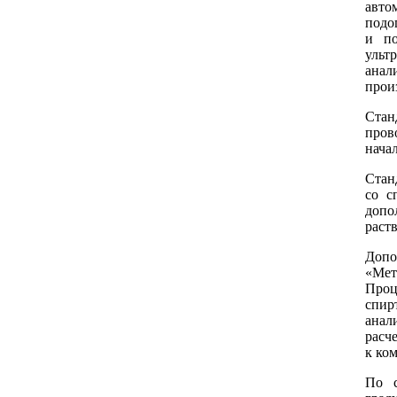
авто
подо
и по
ульт
анал
прои
Стан
пров
нача
Стан
со с
допо
раст
Допо
«Мет
Проц
спи
анал
расч
к ко
По 