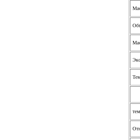
Мас
Объ
Мас
Экс
Тем
тем
Отн