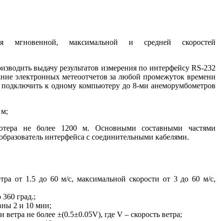
ния мгновенной, максимальной
и средней
скоростей
изводить выдачу результатов измерения по интерфейсу RS-232
ние электронных метеоотчетов
за любой
промежуток времени
 подключить
к одному
компьютеру до 8-ми анеморумбометров
 м;
ютера
не более
1200 м.
Основными составными частями
образователь
интерфейса
с соединительными
кабелями.
тра от 1.5 до
60 м/с,
максимальной скорости от
3 до
60 м/с,
о
360 град.;
авны
2 и
10 мин;
и ветра
не более
±(0.5±0.05V), где
V –
скорость ветра;