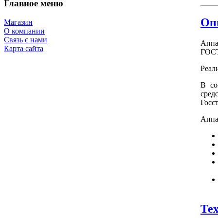
Главное меню
Оп
Магазин
О компании
Связь с нами
Аппа
Карта сайта
ГОС
Реал
В со
сре
Госст
Аппа
Те