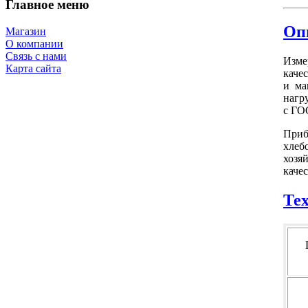
Главное меню
Оп
Магазин
О компании
Связь с нами
Изме
Карта сайта
кач
и ма
нагр
с ГО
Приб
хлеб
хозя
каче
Те