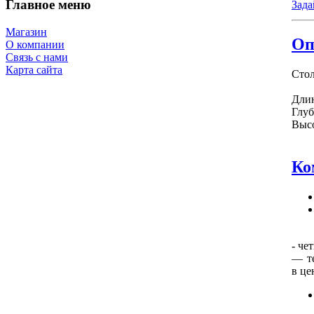
Главное меню
Зада
Магазин
Оп
О компании
Связь с нами
Карта сайта
Стол
Длин
Глуб
Высо
Ко
- че
— т
в це