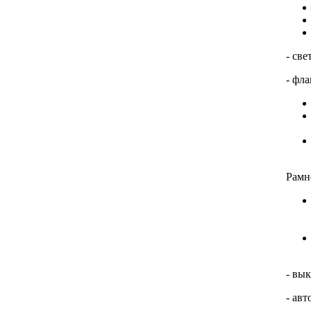
- св
- фл
Рамн
- вы
- ав