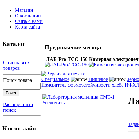
Магазин
О компании
Связь с нами
Карта сайта
Каталог
Предложение месяца
ЛАБ-Pro-ТСО-150
Камерная электропеч
Список всех
товаров
Специальное
Пищевое
Зерно
Поиск товара
Измеритель формоустойчивости хлеба ИФХ
Л
Ла
Увеличить
Расширенный
поиск
Зада
Кто он-лайн