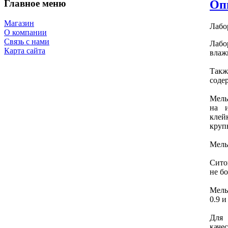
Главное меню
Оп
Магазин
Лабо
О компании
Связь с нами
Лабо
Карта сайта
влаж
Такж
соде
Мель
на и
клей
круп
Мель
Сито
не б
Мель
0.9 и
Для 
каче