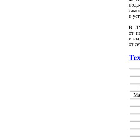
пода
само
и ус
В ЛМ
от п
из-з
от се
Те
Ма