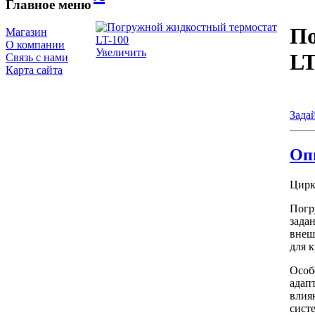
Главное меню
По
Магазин
О компании
Увеличить
LT
Связь с нами
Карта сайта
Зада
Оп
Цирк
Погр
зада
внеш
для 
Особ
адап
влия
сист