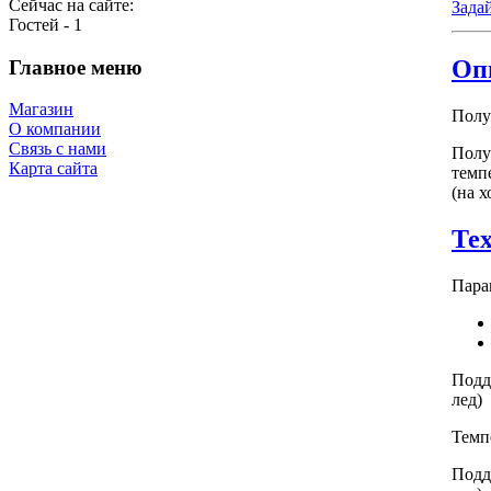
Сейчас на сайте:
Зада
Гостей - 1
Оп
Главное меню
Магазин
Полу
О компании
Связь с нами
Полу
Карта сайта
темп
(на 
Те
Пара
Подд
лед)
Темп
Подд