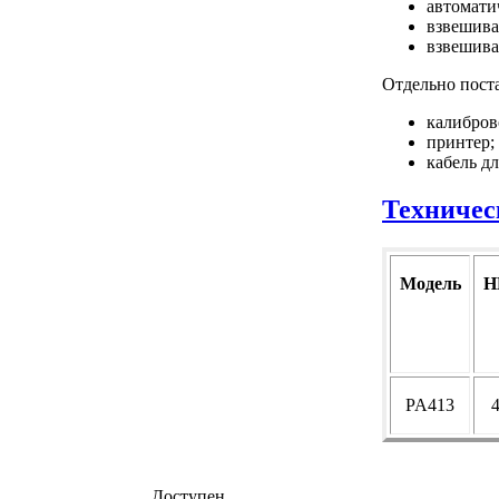
автомати
взвешива
взвешива
Отдельно пост
калибров
принтер;
кабель д
Техничес
Модель
Н
PA413
Доступен