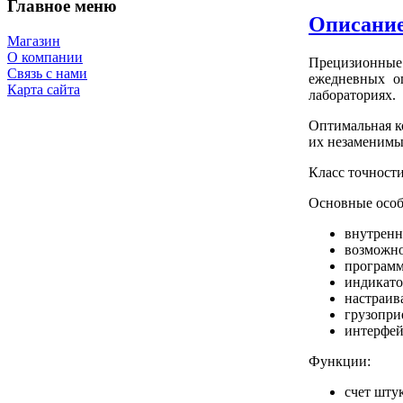
Главное меню
Описани
Магазин
О компании
Прецизионные
Связь с нами
ежедневных о
Карта сайта
лабораториях.
Оптимальная 
их незаменим
Класс
точност
Основные особ
внутренн
возможно
программ
индикато
настраив
грузопри
интерфей
Функции:
счет штук