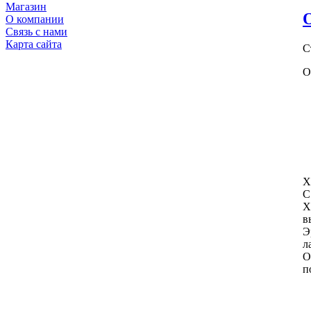
Магазин
О компании
Связь с нами
Карта сайта
С
О
Х
С
Х
в
Э
л
О
п