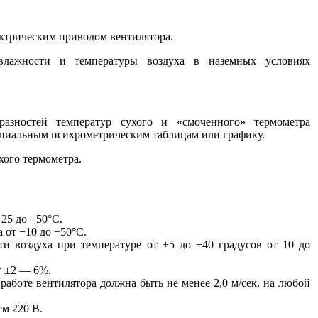
ектрическим
приводом вентилятора.
 влажности
и температуры
воздуха
в наземных
условиях
азностей температур сухого и «смоченного» термометра
ециальным психрометрическим таблицам или графику.
хого термометра.
25 до +50°С.
 от −10 до +50°С.
ти воздуха при температуре от +5 до +40 градусов от
10 до
т
±2 —
6%.
 работе вентилятора должна быть
не менее
2,0 м/сек.
на любой
ием
220 В.