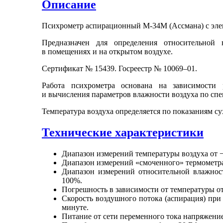
Описание
Психрометр аспирационный М-34М (Ассмана)
с эл
Предназначен для определения относительной
в помещениях
и
на открытом
воздухе.
Сертификат № 15439. Госреестр
№ 10069–01.
Работа психрометра основана
на зависимости
р
и вычисления
параметров влажности воздуха по сп
Температура воздуха определяется по показаниям су
Технические характеристики
Диапазон измерений температуры воздуха от −
Диапазон измерений «смоченного» термометра
Диапазон измерений относительной влажнос
100%.
Погрешность
в зависимости
от температуры
о
Cкорость воздушного потока (аспирация) при
минуте.
Питание
от сети
переменного тока напряжен