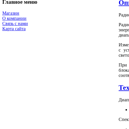
Главное меню
Оп
Магазин
Ради
О компании
Связь с нами
Ради
Карта сайта
энер
диап
Изм
с ус
свет
При 
блок
соот
Те
Диап
Спек