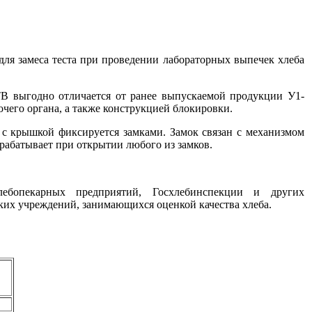
для замеса теста при проведении лабораторных выпечек хлеба
ЕТВ выгодно отличается
от ранее
выпускаемой продукции У1-
очего
органа,
а также
конструкцией блокировки.
с крышкой
фиксируется замками. Замок связан
с механизмом
 срабатывает при открытии любого
из замков.
ебопекарных предприятий, Госхлебинспекции
и других
ских учреждений, занимающихся оценкой
качества хлеба.