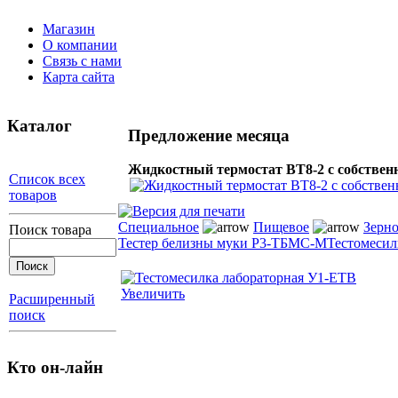
Магазин
О компании
Связь с нами
Карта сайта
Каталог
Предложение месяца
Жидкостный термостат ВT8-2 с собственн
Список всех
товаров
Специальное
Пищевое
Зерно
Поиск товара
Тестер белизны муки Р3-ТБМС-М
Тестомесил
Увеличить
Расширенный
поиск
Кто он-лайн