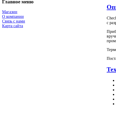
Главное меню
Оп
Магазин
О компании
Che
Связь с нами
с ра
Карта сайта
Приб
вруч
про
Терм
Пост
Те