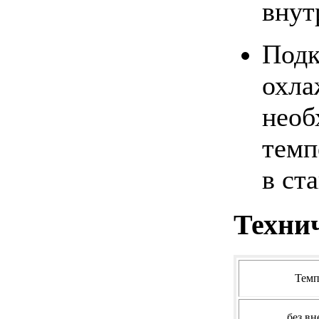
внут
Под
ох
нео
темп
в ст
Техни
Темп
без вн