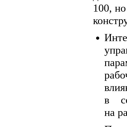
100,
но
констр
Инт
упр
пара
раб
влия
в с
на р