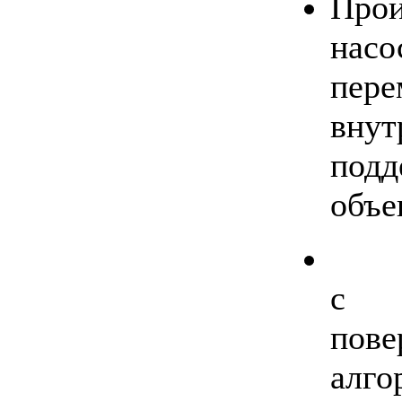
Про
нас
пер
вну
подд
объе
На
с у
пов
алг