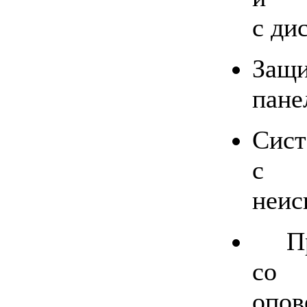
с ди
Защ
пане
Сис
с 
неис
Пре
со 
опо