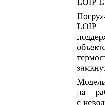
LOIP L
Погру
LOIP 
подде
объек
термо
замкну
Модели
на ра
с нево