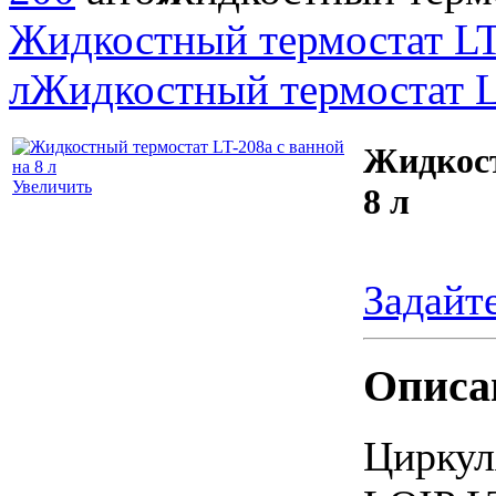
Жидкостный термостат LT-
л
Жидкостный термостат LT
Жидкост
Увеличить
8 л
Задайт
Описа
Циркул