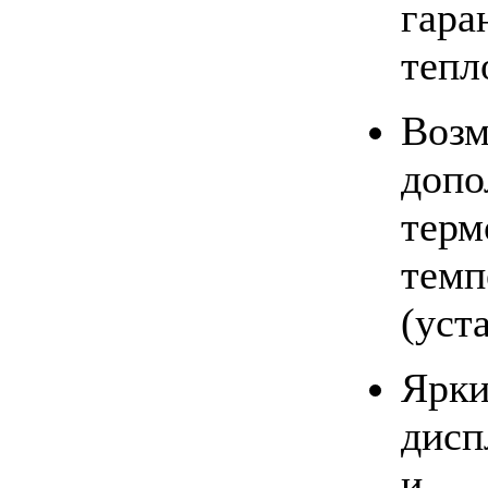
гар
тепл
Воз
доп
тер
тем
(уст
Ярк
дис
и 