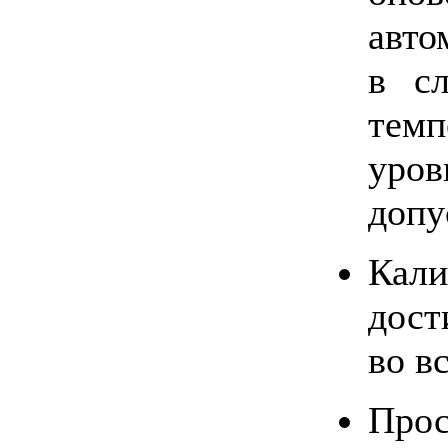
авто
в сл
темп
уро
допу
Кал
дос
во в
Про