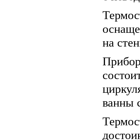
Термо
оснащ
на стен
Прибо
состо
цирку
ванны
Термо
достои