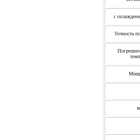
с охлажден
Точность п
Погрешнос
тем
Мощн
м