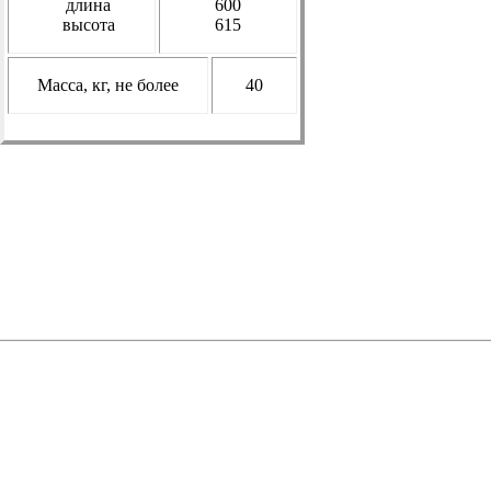
длина
600
высота
615
Масса, кг,
не более
40