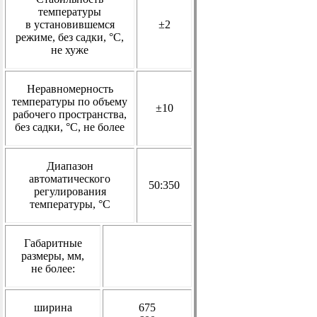
температуры
в установившемся
±2
режиме, без садки, °С,
не хуже
Неравномерность
температуры по объему
±10
рабочего пространства,
без садки, °С,
не более
Диапазон
автоматического
50:350
регулирования
температуры, °С
Габаритные
размеры, мм,
не более:
ширина
675