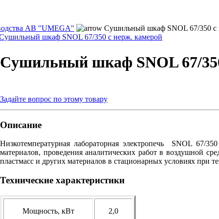
водства AB "UMEGA"
Cушильный шкаф SNOL 67/350 c к
Cушильный шкаф SNOL 67/350 c нерж. камерой
Cушильный шкаф SNOL 67/350 
Задайте вопрос по этому товару
Описание
Низкотемпературная лабораторная электропечь SNOL 67/350
материалов, проведения аналитических работ
в воздушной
сре
пластмасс
и других
материалов
в стационарных
условиях при т
Технические характеристики
Мощность, кВт
2,0