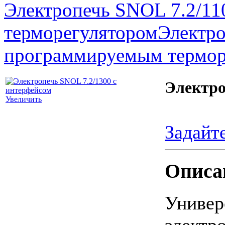
Электропечь SNOL 7.2/11
терморегулятором
Электро
программируемым термор
Электро
Увеличить
Задайт
Описа
Унив