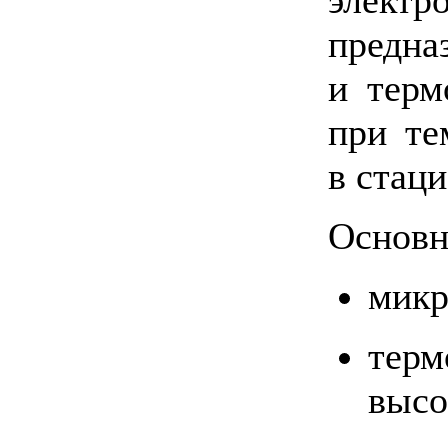
элек
пред
и терм
при те
в стац
Основн
микр
тер
высо