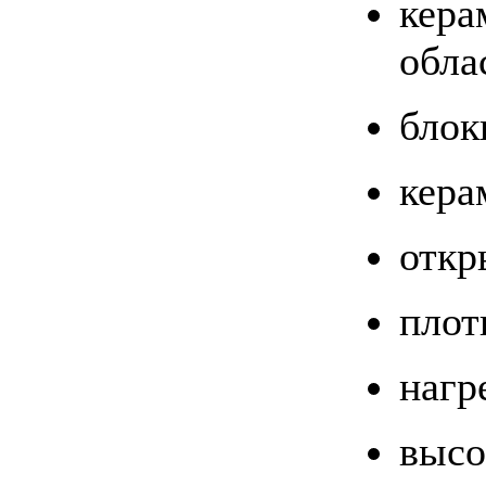
кер
обла
блок
кера
откр
плот
нагр
высо