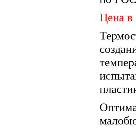
Цена
в
Термо
создан
темп
испы
пласти
Опти
малобю