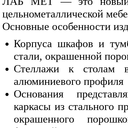
ЛАБ
МЕТ —
это новый
цельнометаллической мебе
Основные особенности из
Корпуса шкафов
и тум
стали, окрашенной поро
Стеллажи
к столам
в
алюминиевого профиля
Основания представл
каркасы
из стального
пр
окрашенного порош