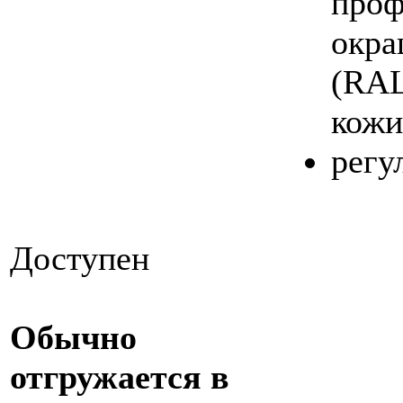
проф
окр
(RA
кожи
регу
Доступен
Обычно
отгружается в