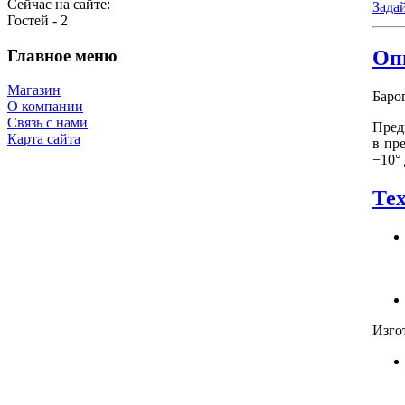
Сейчас на сайте:
Зада
Гостей - 2
Главное меню
Оп
Магазин
Баро
О компании
Связь с нами
Пред
Карта сайта
в пр
−10°
Те
Изго