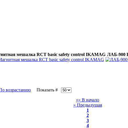
нитная мешалка RCT basic safety control IKAMAG
ЛАБ-900 
Показать #
«« В начало
« Предыдущая
1
2
3
4