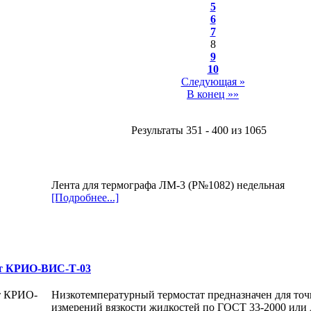
5
6
7
8
9
10
Следующая »
В конец »»
Результаты 351 - 400 из 1065
Лента для термографа ЛМ-3 (P№1082) недельная
[Подробнее...]
ат КРИО-ВИС-Т-03
Низкотемпературный термостат предназначен для то
измерений вязкости жидкостей по ГОСТ 33-2000 ил