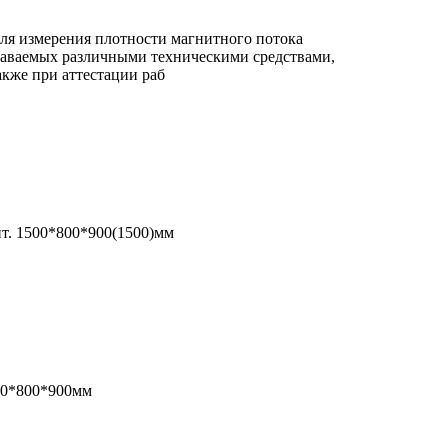
ля измерения плотности магнитного потока
даваемых различными техническими средствами,
акже при аттестации раб
ит. 1500*800*900(1500)мм
00*800*900мм